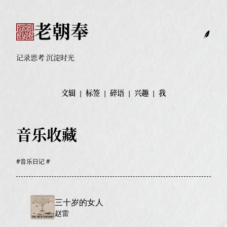
老朝奉
记录思考 沉淀时光
文辑
|
标签
|
碎语
|
兴趣
|
我
音乐收藏
#音乐日记 #
三十岁的女人
赵雷