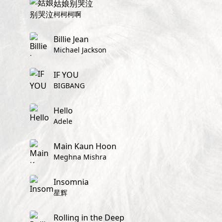
姑娘别哭泣
柯柯柯啊
Billie Jean
Michael Jackson
IF YOU
BIGBANG
Hello
Adele
Main Kaun Hoon
Meghna Mishra
Insomnia
星辉
Rolling in the Deep