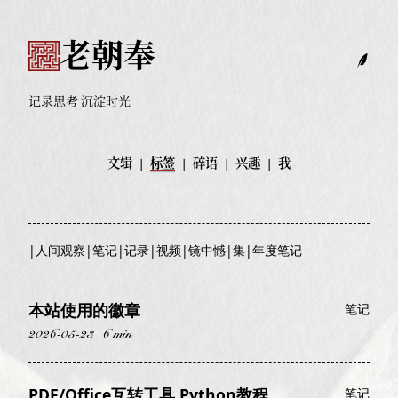
老朝奉
记录思考 沉淀时光
文辑
|
标签
|
碎语
|
兴趣
|
我
|
人间观察
|
笔记
|
记录
|
视频
|
镜中憾
|
集
|
年度笔记
本站使用的徽章
笔记
2026-05-23
6 min
PDF/Office互转工具 Python教程
笔记