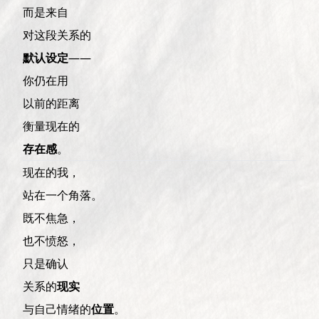
而是来自
对这段关系的
默认设定
——
你仍在用
以前的距离
衡量现在的
存在感
。
现在的我，
站在一个角落。
既不焦急，
也不愤怒，
只是确认
关系的
现实
与自己情绪的
位置
。