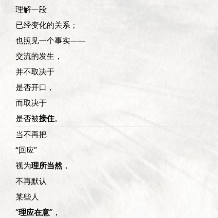
理解一段
已经变化的关系；
也照见一个事实——
交流的发生，
并不取决于
是否开口，
而取决于
是否被
接住
。
当不再把
“回应”
视为
理所当然
，
不再默认
某些人
“
理应在意
”，