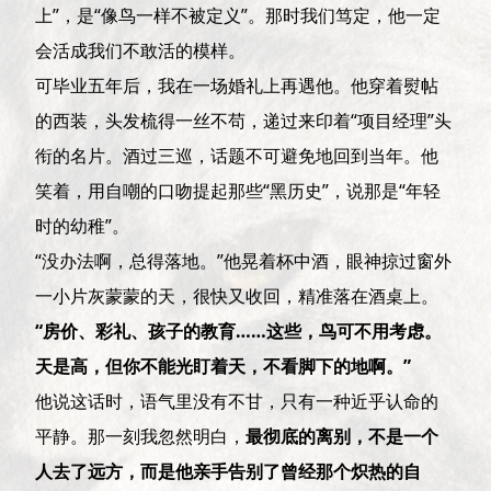
上”，是“像鸟一样不被定义”。那时我们笃定，他一定
会活成我们不敢活的模样。
可毕业五年后，我在一场婚礼上再遇他。他穿着熨帖
的西装，头发梳得一丝不苟，递过来印着“项目经理”头
衔的名片。酒过三巡，话题不可避免地回到当年。他
笑着，用自嘲的口吻提起那些“黑历史”，说那是“年轻
时的幼稚”。
“没办法啊，总得落地。”他晃着杯中酒，眼神掠过窗外
一小片灰蒙蒙的天，很快又收回，精准落在酒桌上。
“房价、彩礼、孩子的教育……这些，鸟可不用考虑。
天是高，但你不能光盯着天，不看脚下的地啊。”
他说这话时，语气里没有不甘，只有一种近乎认命的
平静。那一刻我忽然明白，
最彻底的离别，不是一个
人去了远方，而是他亲手告别了曾经那个炽热的自