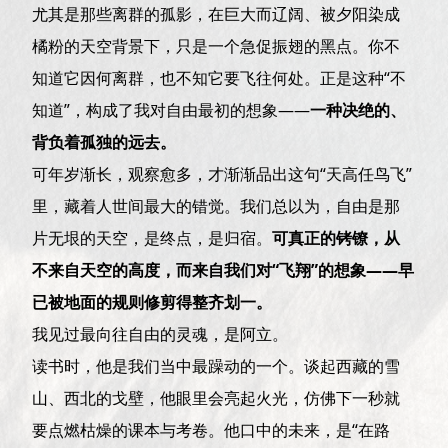
尤其是那些离群的孤影，在巨大而辽阔、被夕阳染成
橘粉的天空背景下，只是一个急促振翅的黑点。你不
知道它因何离群，也不知它要飞往何处。正是这种“不
知道”，构成了我对自由最初的想象——
一种决绝的、
背负着孤独的远去。
可年岁渐长，观察愈多，才渐渐品出这句“天高任鸟飞”
里，藏着人世间最大的错觉。我们总以为，自由是那
片无垠的天空，是终点，是归宿。
可真正的铐镣，从
不来自天空的高度，而来自我们对“飞翔”的想象——早
已被地面的规则修剪得整齐划一。
我见过最向往自由的灵魂，是阿立。
读书时，他是我们当中最躁动的一个。谈起西藏的雪
山、西北的戈壁，他眼里会亮起火光，仿佛下一秒就
要点燃枯燥的课本与考卷。他口中的未来，是“在路