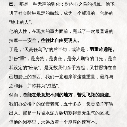
己。
那是一种无声的驯化：对内心之鸟的折翼。他飞
进了社会时钟规定的航线，成为一个标准的、合格的
“地上的人”。
他的人性，在现实的重力面前，完成了一次最普遍的
揣摩——
安全，往往比自由更诱人。
于是，“天高任鸟飞”的后半句，或许是：
羽重难远翔。
那份“重”，是房贷，是责任，是旁人期待的目光，是自
我设定的“应该”。是无数我们亲手拾起，又甘愿绑在自
己翅膀上的东西。我们一遍遍摩挲这些重量，最终与
之和解，并称其为“成熟”。
然而，
总能在最意想不到的地方，瞥见飞翔的痕迹。
我们办公楼下的保安老陈，五十多岁，负责指挥车辆
出入。那是一片被水泥方砖切割得毫无生气的区域。
但他的岗亭里，永远放着一个厚厚的速写本。