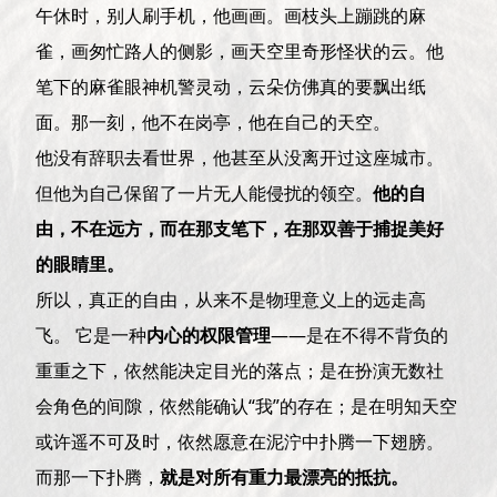
午休时，别人刷手机，他画画。画枝头上蹦跳的麻
雀，画匆忙路人的侧影，画天空里奇形怪状的云。他
笔下的麻雀眼神机警灵动，云朵仿佛真的要飘出纸
面。那一刻，他不在岗亭，他在自己的天空。
他没有辞职去看世界，他甚至从没离开过这座城市。
但他为自己保留了一片无人能侵扰的领空。
他的自
由，不在远方，而在那支笔下，在那双善于捕捉美好
的眼睛里。
所以，真正的自由，从来不是物理意义上的远走高
飞。 它是一种
内心的权限管理
——是在不得不背负的
重重之下，依然能决定目光的落点；是在扮演无数社
会角色的间隙，依然能确认“我”的存在；是在明知天空
或许遥不可及时，依然愿意在泥泞中扑腾一下翅膀。
而那一下扑腾，
就是对所有重力最漂亮的抵抗。