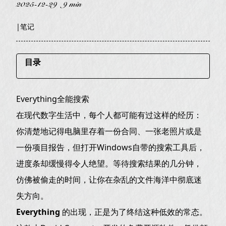
2025-12-29
9 min
|
笔记
目录
Everything全能搜索
Everything全能搜索
一、速度的奥秘：毫秒级响应的背后
在现代数字生活中，每个人都可能有过这样的经历：
二、从新手到高手：强大的搜索语法
你清楚地记得电脑里存着一份合同、一张老照片或是
1. 基础搜索
一份项目报告，但打开Windows自带的搜索工具后，
2. 进阶精准定位
进度条却缓慢得令人绝望。等待搜索结果的几分钟，
仿佛被偷走的时间，让你在杂乱的文件海洋中彻底迷
三、不只是搜索：被低估的实用功能
失方向。
四、实际应用：谁需要Everything？
Everything
的出现，正是为了终结这种低效的常态。
五、获取、安装与注意事项