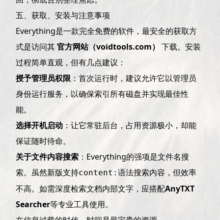
五、获取、安装与注意事项
Everything是一款完全免费的软件，最安全的获取方
式是访问其
官方网站（
voidtools.com
）
下载。安装
过程简单直观，但有几点建议：
授予管理员权限
：首次运行时，建议允许它以管理员
身份运行服务，以确保索引所有磁盘并实现最佳性
能。
选择开机启动
：让它常驻后台，占用资源极小，却能
保证随时待命。
关于文件内容搜索
：Everything的强项是文件名搜
索。虽然新版支持
语法搜索内容，但效率
content:
不高。如需深度检索文档内部文字，应搭配
AnyTXT
Searcher
等专业工具使用。
在信息过载的时代，时间是最宝贵的资源。