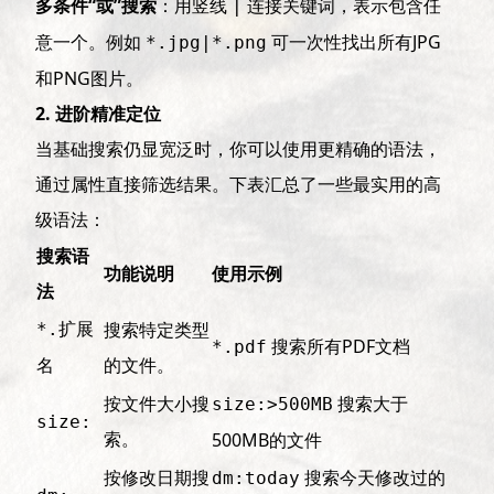
多条件“或”搜索
：用竖线
连接关键词，表示包含任
|
意一个。例如
可一次性找出所有JPG
*.jpg|*.png
和PNG图片。
2. 进阶精准定位
当基础搜索仍显宽泛时，你可以使用更精确的语法，
通过属性直接筛选结果。下表汇总了一些最实用的高
级语法：
搜索语
功能说明
使用示例
法
搜索特定类型
*.扩展
搜索所有PDF文档
*.pdf
的文件。
名
按文件大小搜
搜索大于
size:>500MB
size:
索。
500MB的文件
按修改日期搜
搜索今天修改过的
dm:today