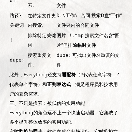
dm:
索。
文件
搜索D盘“工作”
在特定文件夹
路径\
D:\工作\ 合同
内搜索。
文件夹内的合同文件
关键词
排除特定关键
搜索文件名含“图
图片 !.tmp
!
词。
片”但排除临时文件
搜索重复文
可找出文件名重复的文
dupe:
dupe:
件。
件
此外，Everything还支持
通配符
（
代表任意字符，
*
?
代表单个字符）和
正则表达式
，满足程序员和技术用
户的复杂需求。
三、不只是搜索：被低估的实用功能
Everything的角色远不止一个快速启动器，它集成了
多个提升整体效率的实用功能。
实时监控与同步
：软件在后台安静运行，实时监控文