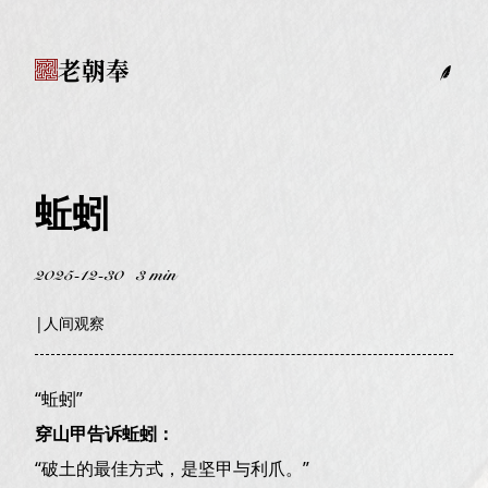
老朝奉
蚯蚓
2025-12-30
3 min
|
人间观察
“蚯蚓”
穿山甲告诉蚯蚓：
“破土的最佳方式，是坚甲与利爪。”