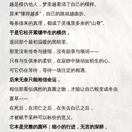
越是模仿他人，梦里越看清了自己的模样。
原来“懂得越多”，自己的路就越曲折。
每条借来的真理，都成了灵魂里多余的“山脊”。
于是它松开紧绷半生的模仿，
退回那个最初温暖的黑暗里。
那里没有传奇与捷报，没有勋章与颂词——
只有与生俱来的柔软，在寂静中脉动如初生的心。
可它仍在等待，等待一场注定的相遇。
后来无奈只能相信命运，
相信那看似偶然的真菌之吻，才能让自己蜕变成冬虫
夏草——
在死后，在消亡之后，在失去自己之后，
才被赋予某种可以标价的意义。
它本是完整的圆环：细小的行进，无言的深耕，