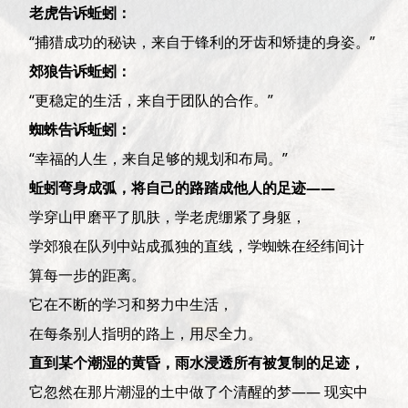
老虎告诉蚯蚓：
“捕猎成功的秘诀，来自于锋利的牙齿和矫捷的身姿。”
郊狼告诉蚯蚓：
“更稳定的生活，来自于团队的合作。”
蜘蛛告诉蚯蚓：
“幸福的人生，来自足够的规划和布局。”
蚯蚓弯身成弧，将自己的路踏成他人的足迹——
学穿山甲磨平了肌肤，学老虎绷紧了身躯，
学郊狼在队列中站成孤独的直线，学蜘蛛在经纬间计
算每一步的距离。
它在不断的学习和努力中生活，
在每条别人指明的路上，用尽全力。
直到某个潮湿的黄昏，雨水浸透所有被复制的足迹，
它忽然在那片潮湿的土中做了个清醒的梦—— 现实中