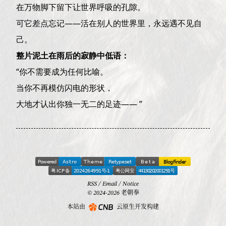
在万物脚下留下让世界呼吸的孔隙。
可它差点忘记——活在别人的世界里，永远遇不见自
己。
整片泥土在雨后的寂静中低语：
“你不需要成为任何比喻。
当你不再模仿闪电的形状，
大地才认出你独一无二的足迹—— ”
RSS
/
Email
/
Notice
© 2024-2026 老朝奉
本站由
云原生开发构建