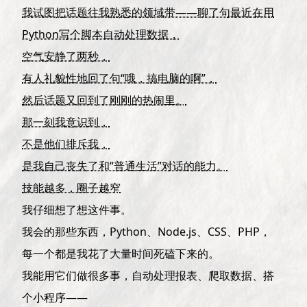
我试图把话题往我熟悉的领域带——聊了句最近在用
Python写个脚本自动处理数据，
空气安静了两秒，
有人礼貌性地回了句“哦，搞电脑的啊”，
然后话题又回到了刚刚的热闹里。
那一刻我意识到，
不是他们排斥我，
是我自己丧失了和“普通生活”对话的能力。
技能越多，圈子越窄
我仔细想了想这件事。
我会的那些东西，Python、Node.js、CSS、PHP，
每一个都是我花了大量时间死磕下来的。
我能用它们做很多事，自动处理报表、爬取数据、搭
个小程序——