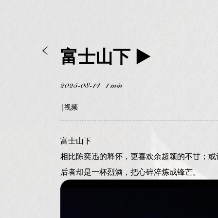
富士山下 ▶
2025-08-14
1 min
|
视频
富士山下
相比陈奕迅的释怀，更喜欢余超颖的不甘；或
后者却是一杯烈酒，把心碎淬炼成锋芒。