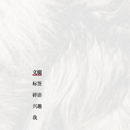
文辑
标签
碎语
兴趣
我