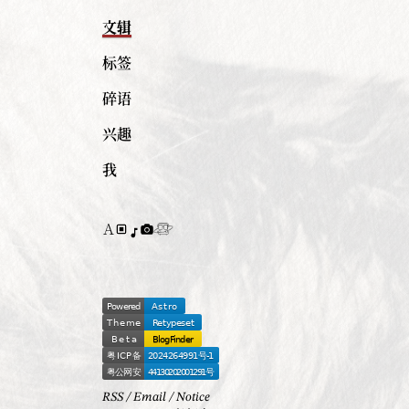
文辑
标签
碎语
兴趣
我
RSS
/
Email
/
Notice