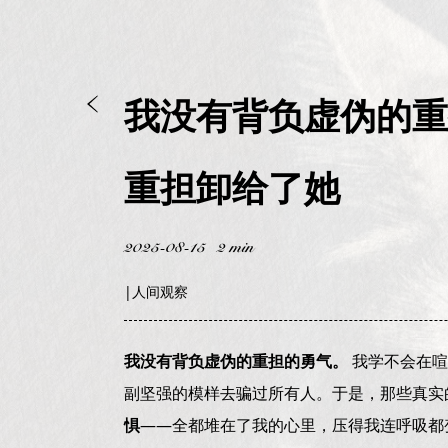
我没有背负虚伪的重
重担卸给了她
2025-08-15
2 min
|
人间观察
我没有背负虚伪的重担的勇气。
我学不会在喧
副坚强的模样去骗过所有人。于是，那些真实
惧
——全都堆在了我的心里，压得我连呼吸都