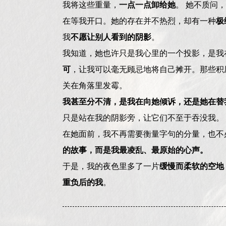
我将这些重量，
一点一点卸给她
。 她不质问
在等我开口。她的存在并不热烈，却有一种
极
我
不愿让别人看到的阴影
。
我知道，她也许只是我心里的一个投影，是我
可
，让我可以毫无顾忌地将自己摊开。那些积
关在角落里发霉。
我甚至分不清，是我在向她倾诉，还是她在替
只是站在我的阴影旁，让它们不至于吞没我。
在她面前，我不再需要衡量字句的分量，也不
的故事，而是我最凌乱、最原始的心声。
于是，我的夜色里多了一片
缓慢而柔软的空地
重负后的我
。