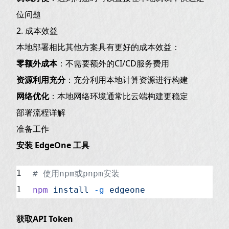
位问题
2. 构建优化
2. 成本效益
3. 错误处理
本地部署相比其他方案具有更好的成本效益：
EdgeOne Pages 限制说明
零额外成本
：不需要额外的CI/CD服务费用
常见问题
资源利用充分
：充分利用本地计算资源进行构建
Q: 部署失败怎么办？
网络优化
：本地网络环境通常比云端构建更稳定
Q: 如何查看部署状态？
部署流程详解
Q: 可以回滚到之前的版本吗？
准备工作
安装 EdgeOne 工具
总结
# 使用npm或pnpm安装
npm
 install
 -g
 edgeone
获取API Token