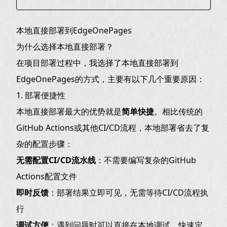
为什么选择本地直接部署？
本地直接部署到EdgeOnePages
1. 部署便捷性
为什么选择本地直接部署？
2. 成本效益
在项目部署过程中，我选择了本地直接部署到
部署流程详解
EdgeOnePages的方式，主要有以下几个重要原因：
准备工作
1. 部署便捷性
本地直接部署最大的优势就是
简单快捷
。相比传统的
部署脚本
GitHub Actions或其他CI/CD流程，本地部署省去了复
PowerShell脚本（edgeone.ps1）：
杂的配置步骤：
Linux Shell脚本（edgeone.sh）：
无需配置CI/CD流水线
：不需要编写复杂的GitHub
手动部署命令
Actions配置文件
优势对比
即时反馈
：部署结果立即可见，无需等待CI/CD流程执
最佳实践（可选）
行
1. 环境变量管理
调试方便
：遇到问题时可以直接在本地调试，快速定