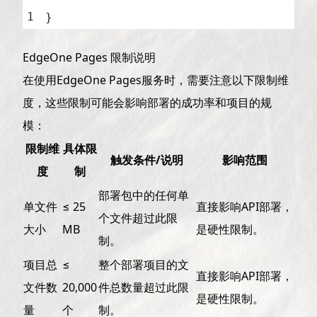
}
EdgeOne Pages 限制说明
在使用EdgeOne Pages服务时，需要注意以下限制维
度，这些限制可能会影响部署的成功率和项目的规
模：
限制维
具体限
触发条件/说明
影响范围
度
制
部署包中的任何单
单文件
≤ 25
直接影响API部署，
个文件超过此限
大小
MB
是硬性限制。
制。
项目总
≤
整个部署项目的文
直接影响API部署，
文件数
20,000
件总数量超过此限
是硬性限制。
量
个
制。