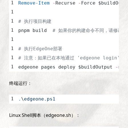
Remove-Item
 -
Recurse 
-
Force $buildOutp
# 执行项目构建
pnpm build  
# 如果你的构建命令不同，请修改此处（
# 执行EdgeOne部署
# 注意：如果已在本地通过 'edgeone login' 登
edgeone pages deploy $buildOutput 
-
n $
终端运行：
.
\
edgeone.ps1
Linux Shell脚本（edgeone.sh）：