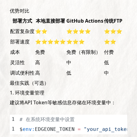
优势对比
部署方式
本地直接部署
GitHub Actions
传统FTP
配置复杂度
⭐⭐
⭐⭐⭐⭐
⭐⭐⭐
部署速度
⭐⭐⭐⭐⭐
⭐⭐⭐
⭐⭐
成本
免费
免费（有限制）
付费
灵活性
高
中
低
调试便利性
高
低
中
最佳实践（可选）
1. 环境变量管理
建议将API Token等敏感信息存储在环境变量中：
# 在系统环境变量中设置
$
env:
EDGEONE_TOKEN 
=
 "your_api_token"